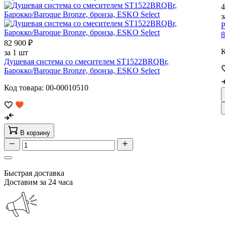
4
з
Р
8
82 900 ₽
К
за 1 шт
Душевая система со смесителем ST1522BRQBr,
Барокко/Baroque Bronze, бронза, ESKO Select
Код товара: 00-00010510
В корзину
Быстрая доставка
Доставим за 24 часа