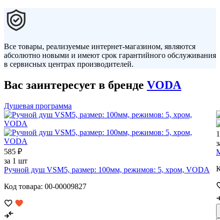
Все товары, реализуемые интернет-магазином, являются
абсолютно новыми и имеют срок гарантийного обслуживания
в сервисных центрах производителей.
Вас заинтересует в бренде
VODA
Душевая программа
1
з
585 ₽
за 1 шт
К
Ручной душ VSM5, размер: 100мм, режимов: 5, хром, VODA
Код товара: 00-00009827