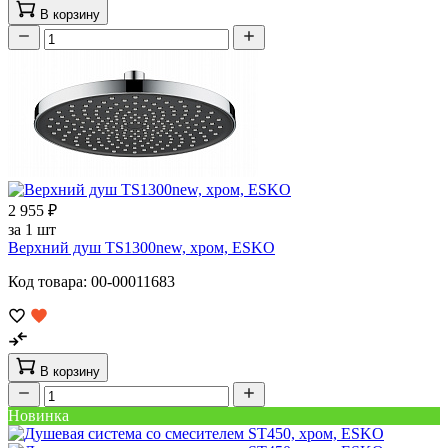
В корзину
2 955 ₽
за 1 шт
Верхний душ TS1300new, хром, ESKO
Код товара: 00-00011683
В корзину
Новинка