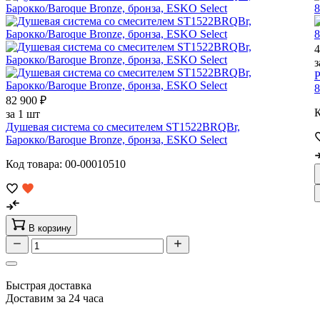
4
з
Р
8
82 900 ₽
К
за 1 шт
Душевая система со смесителем ST1522BRQBr,
Барокко/Baroque Bronze, бронза, ESKO Select
Код товара: 00-00010510
В корзину
Быстрая доставка
Доставим за 24 часа