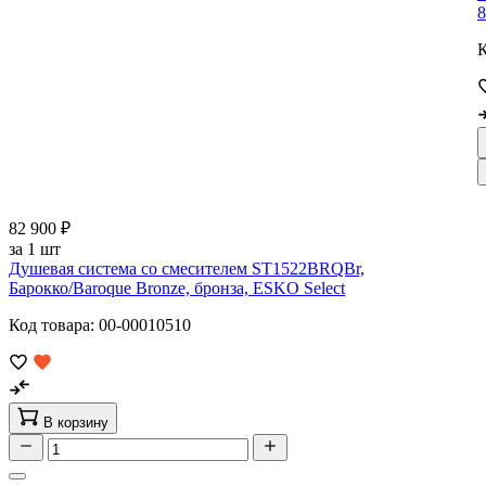
8
К
82 900 ₽
за 1 шт
Душевая система со смесителем ST1522BRQBr,
Барокко/Baroque Bronze, бронза, ESKO Select
Код товара: 00-00010510
В корзину