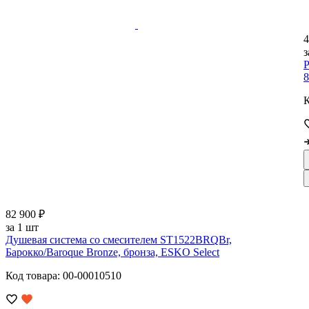
4
з
Р
8
К
82 900 ₽
за 1 шт
Душевая система со смесителем ST1522BRQBr,
Барокко/Baroque Bronze, бронза, ESKO Select
Код товара: 00-00010510