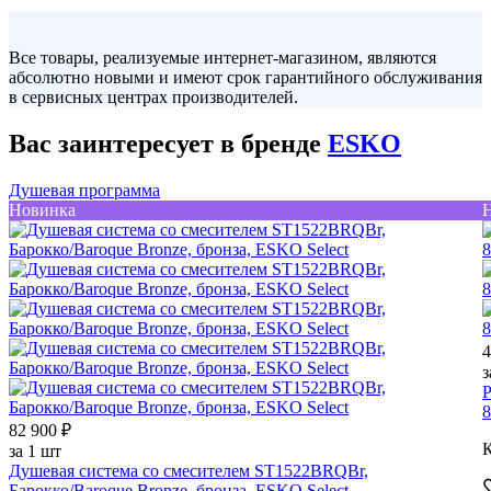
Все товары, реализуемые интернет-магазином, являются
абсолютно новыми и имеют срок гарантийного обслуживания
в сервисных центрах производителей.
Вас заинтересует в бренде
ESKO
Душевая программа
Новинка
4
з
Р
8
82 900 ₽
К
за 1 шт
Душевая система со смесителем ST1522BRQBr,
Барокко/Baroque Bronze, бронза, ESKO Select