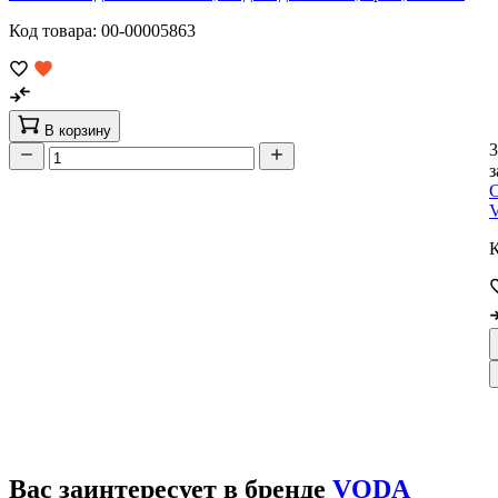
Код товара: 00-00005863
В корзину
3
з
С
К
Вас заинтересует в бренде
VODA