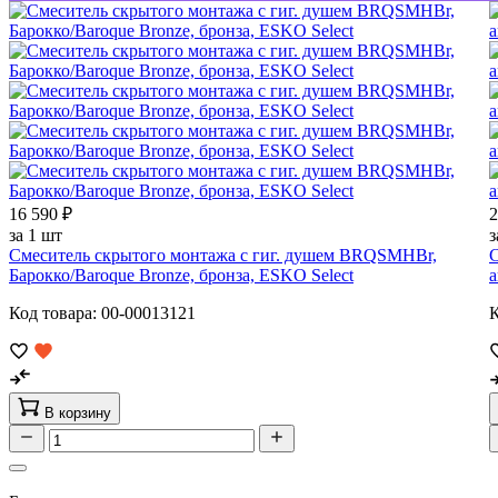
16 590 ₽
2
за 1 шт
з
Смеситель скрытого монтажа с гиг. душем BRQSMHBr,
С
Барокко/Baroque Bronze, бронза, ESKO Select
а
Код товара: 00-00013121
К
В корзину