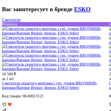
Вас заинтересует в бренде
ESKO
Смесители
Новинка
16 590 ₽
2
за 1 шт
з
Смеситель скрытого монтажа с гиг. душем BRQSMHBr,
С
Барокко/Baroque Bronze, бронза, ESKO Select
а
Код товара: 00-00013121
К