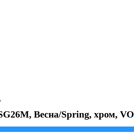
A
SG26M, Весна/Spring, хром, V