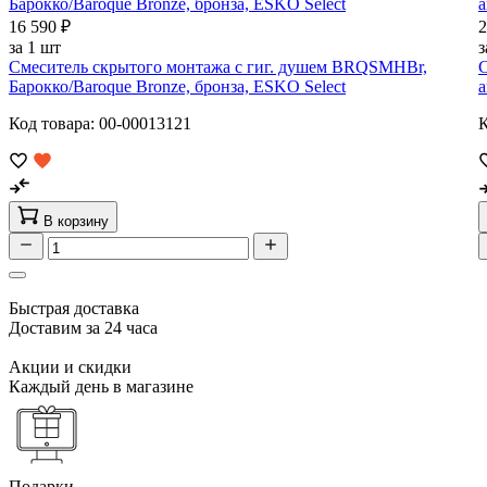
16 590 ₽
2
за 1 шт
з
Смеситель скрытого монтажа с гиг. душем BRQSMHBr,
С
Барокко/Baroque Bronze, бронза, ESKO Select
а
Код товара: 00-00013121
К
В корзину
Быстрая доставка
Доставим за 24 часа
Акции и скидки
Каждый день в магазине
Подарки