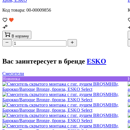
хром, ESKO
Код товара: 00-00009856
К
В корзину
Вас заинтересует в бренде
ESKO
Смесители
Новинка