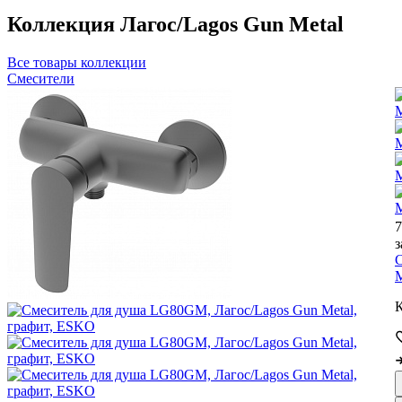
Коллекция Лагос/Lagos Gun Metal
Все товары коллекции
Смесители
7
з
M
К