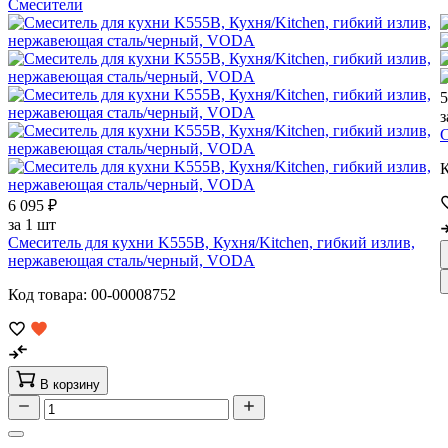
Смесители
5
з
С
К
6 095 ₽
за 1 шт
Смеситель для кухни K555B, Кухня/Kitchen, гибкий излив,
нержавеющая сталь/черный, VODA
Код товара: 00-00008752
В корзину