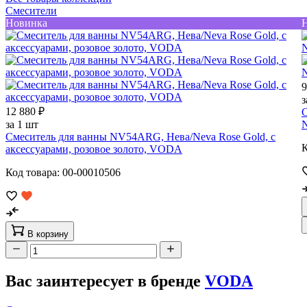
Смесители
Новинка
9
з
12 880 ₽
С
за 1 шт
N
Смеситель для ванны NV54ARG, Нева/Neva Rose Gold, с
К
аксессуарами, розовое золото, VODA
Код товара: 00-00010506
В корзину
Вас заинтересует в бренде
VODA