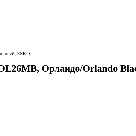
 черный, ESKO
OL26MB, Орландо/Orlando Bla