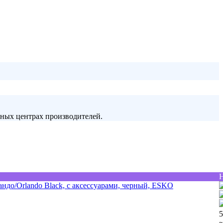
сных центрах производителей.
5