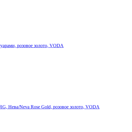
суарами, розовое золото, VODA
G, Нева/Neva Rose Gold, розовое золото, VODA