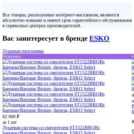
Все товары, реализуемые интернет-магазином, являются
абсолютно новыми и имеют срок гарантийного обслуживания
в сервисных центрах производителей.
Вас заинтересует в бренде
ESKO
Душевая программа
Новинка
4
з
Р
8
82 900 ₽
К
за 1 шт
Душевая система со смесителем ST1522BRQBr,
Барокко/Baroque Bronze, бронза, ESKO Select