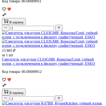
Код товара: 00-00009911
В корзину
15 865 ₽
за 1 шт
Смеситель для кухни CL03GMB, Кораллы/Coral, гибкий
излив, с подключением к фильтру, графит/черный, ESKO
Код товара: 00-00009912
В корзину