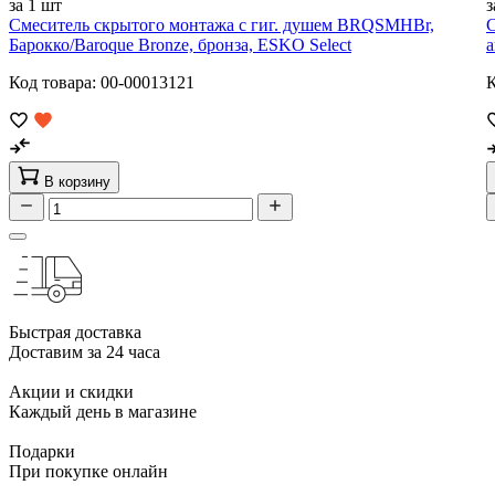
за 1 шт
з
Смеситель скрытого монтажа с гиг. душем BRQSMHBr,
С
Барокко/Baroque Bronze, бронза, ESKO Select
а
Код товара: 00-00013121
К
В корзину
Быстрая доставка
Доставим за 24 часа
Акции и скидки
Каждый день в магазине
Подарки
При покупке онлайн