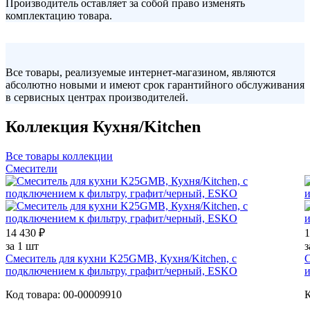
Производитель оставляет за собой право изменять
комплектацию товара.
Все товары, реализуемые интернет-магазином, являются
абсолютно новыми и имеют срок гарантийного обслуживания
в сервисных центрах производителей.
Коллекция Кухня/Kitchen
Все товары коллекции
Смесители
14 430 ₽
1
за 1 шт
з
Смеситель для кухни K25GMB, Кухня/Kitchen, с
С
подключением к фильтру, графит/черный, ESKO
и
Код товара: 00-00009910
К