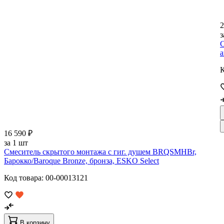
2
з
С
а
К
16 590 ₽
за 1 шт
Смеситель скрытого монтажа с гиг. душем BRQSMHBr,
Барокко/Baroque Bronze, бронза, ESKO Select
Код товара: 00-00013121
В корзину