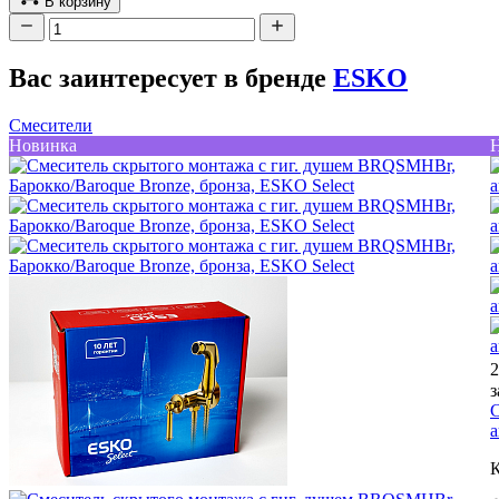
В корзину
Вас заинтересует в бренде
ESKO
Смесители
Новинка
2
з
С
а
К