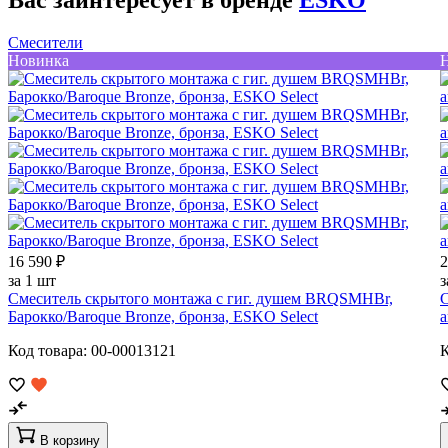
Вас заинтересует в бренде
ESKO
Смесители
Новинка
16 590 ₽
2
за 1 шт
з
Смеситель скрытого монтажа с гиг. душем BRQSMHBr,
С
Барокко/Baroque Bronze, бронза, ESKO Select
а
Код товара: 00-00013121
К
В корзину