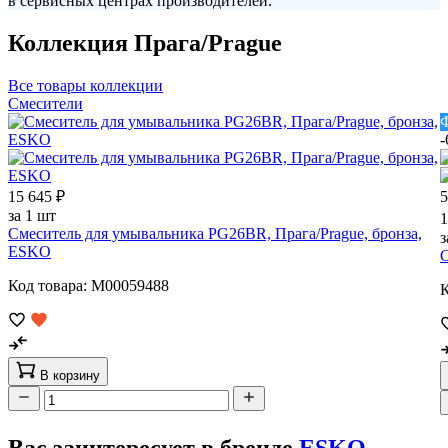
в сервисных центрах производителей.
Коллекция Прага/Prague
Все товары коллекции
Смесители
Ф
15 645 ₽
5
за 1 шт
1
Смеситель для умывальника PG26BR, Прага/Prague, бронза,
з
ESKO
С
Код товара: M00059488
К
В корзину