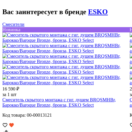
Вас заинтересует в бренде
ESKO
Смесители
Новинка
16 590 ₽
2
за 1 шт
з
Смеситель скрытого монтажа с гиг. душем BRQSMHBr,
С
Барокко/Baroque Bronze, бронза, ESKO Select
а
Код товара: 00-00013121
К