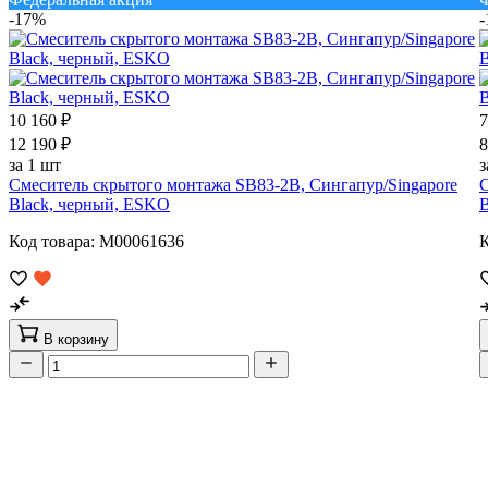
-17%
10 160 ₽
7
12 190 ₽
8
за 1 шт
з
Смеситель скрытого монтажа SB83-2B, Сингапур/Singapore
С
Black, черный, ESKO
B
Код товара: M00061636
К
В корзину