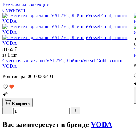
Все товары коллекции
Смесители
6
з
8 865 ₽
С
за 1 шт
Смеситель для чаши VSL25G, Лайнер/Vessel Gold, золото,
К
VODA
Код товара: 00-00006491
В корзину
Вас заинтересует в бренде
VODA