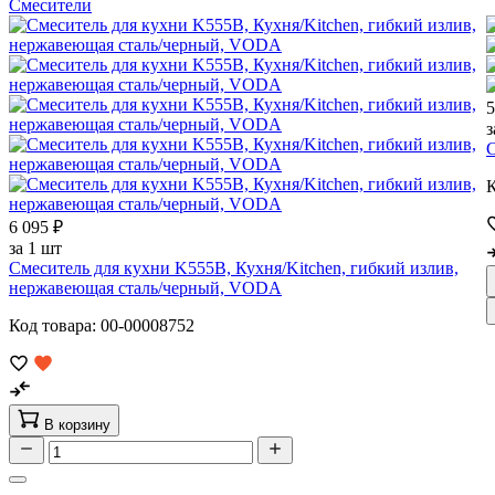
Смесители
5
з
С
К
6 095 ₽
за 1 шт
Смеситель для кухни K555B, Кухня/Kitchen, гибкий излив,
нержавеющая сталь/черный, VODA
Код товара: 00-00008752
В корзину