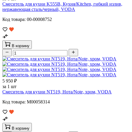
Смеситель для кухни K555B, Кухня/Kitchen, гибкий излив,
нержавеющая сталь/черный, VODA
Код товара: 00-00008752
В корзину
5 950 ₽
за 1 шт
Смеситель для кухни NT519, Нота/Note, хром, VODA
Код товара: M00058314
В корзину