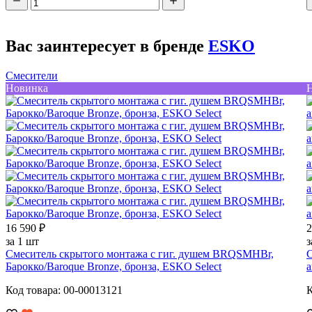
Вас заинтересует в бренде
ESKO
Смесители
Новинка
16 590 ₽
2
за 1 шт
з
Смеситель скрытого монтажа с гиг. душем BRQSMHBr,
С
Барокко/Baroque Bronze, бронза, ESKO Select
а
Код товара: 00-00013121
К