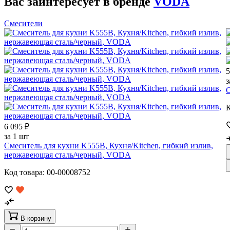
Вас заинтересует в бренде
VODA
Смесители
5
з
С
К
6 095 ₽
за 1 шт
Смеситель для кухни K555B, Кухня/Kitchen, гибкий излив,
нержавеющая сталь/черный, VODA
Код товара: 00-00008752
В корзину