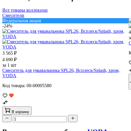
Все товары коллекции
Смесители
Федеральная акция
-24%
4
з
С
К
3 565 ₽
4 690 ₽
за 1 шт
Смеситель для умывальника SPL26, Всплеск/Splash, хром,
VODA
Код товара: 00-00005580
В корзину