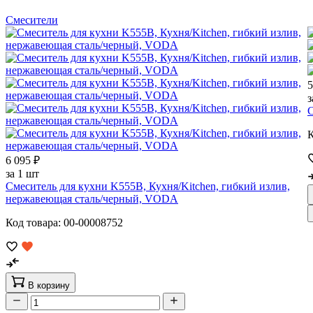
Смесители
5
з
С
К
6 095 ₽
за 1 шт
Смеситель для кухни K555B, Кухня/Kitchen, гибкий излив,
нержавеющая сталь/черный, VODA
Код товара: 00-00008752
В корзину