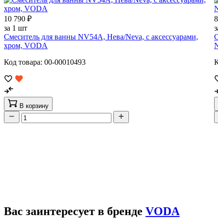
10 790 ₽
8
за 1 шт
з
Смеситель для ванны NV54A, Нева/Neva, с аксессуарами,
С
хром, VODA
Код товара: 00-00010493
К
В корзину
Вас заинтересует в бренде
VODA