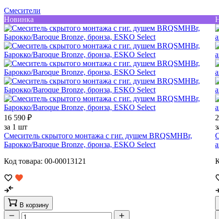
Смесители
Новинка
16 590 ₽
2
за 1 шт
з
Смеситель скрытого монтажа с гиг. душем BRQSMHBr,
С
Барокко/Baroque Bronze, бронза, ESKO Select
а
Код товара: 00-00013121
К
В корзину