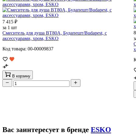
7 415 ₽
за 1 шт
8
Смеситель для душа BT80A, Будапешт/Budapest, с
аксессуарами, хром, ESKO
з
С
Код товара: 00-00009837
К
В корзину
Вас заинтересует в бренде
ESKO