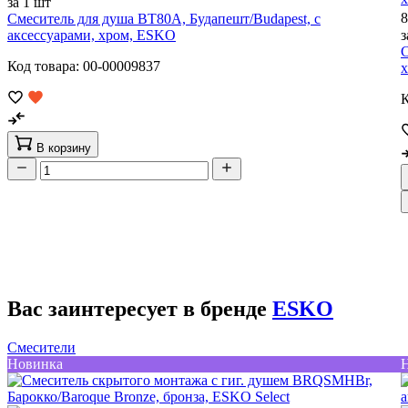
за 1 шт
8
Смеситель для душа BT80A, Будапешт/Budapest, с
аксессуарами, хром, ESKO
з
С
Код товара: 00-00009837
К
В корзину
Вас заинтересует в бренде
ESKO
Смесители
Новинка